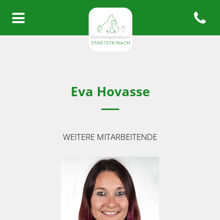
Open con
Homepage Kleintierspezialisten
Eva Hovasse
WEITERE MITARBEITENDE