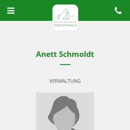
Open con
Homepage Kleintierspezialisten
Anett Schmoldt
VERWALTUNG